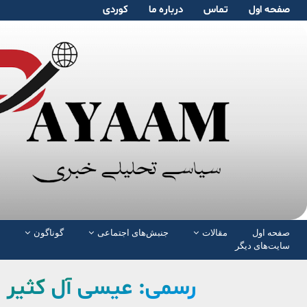
صفحە اول
تماس
دربارە ما
کوردی
صفحە اول
مقالات
جنبش‌های اجتماعی
گوناگون
سایت‌های دیگر
رسمی: عیسی آل کثیر