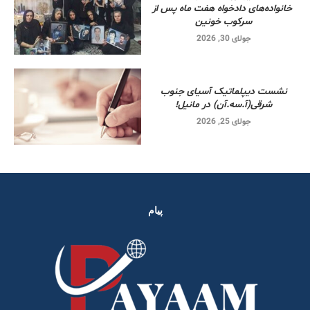
خانواده‌های دادخواه هفت ماه پس از
سرکوب خونین
جولای 30, 2026
نشست دیپلماتیک آسیای جنوب
شرقی‌(آ.سه.آن) در مانیل!
جولای 25, 2026
پیام