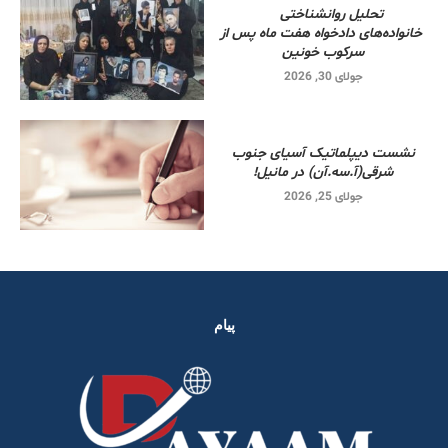
تحلیل روانشناختی
خانواده‌های دادخواه هفت ماه پس از
سرکوب خونین
جولای 30, 2026
نشست دیپلماتیک آسیای جنوب
شرقی‌(آ.سه.آن) در مانیل!
جولای 25, 2026
پیام