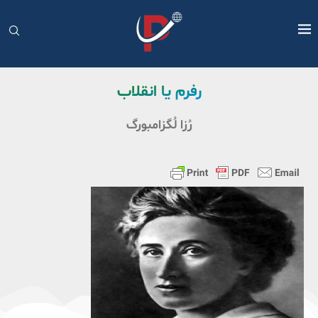
رفرم يا انقلاب
رُزا لُگزامبورگ