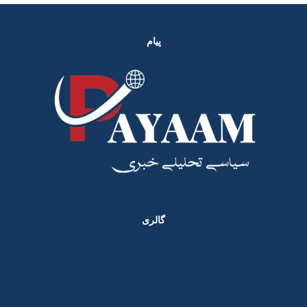
پیام
گالری