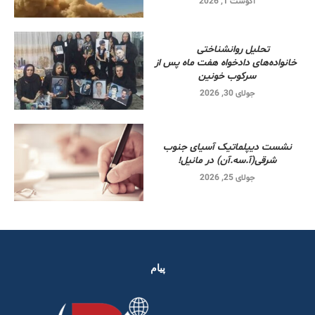
آگوست 1, 2026
تحلیل روانشناختی
خانواده‌های دادخواه هفت ماه پس از
سرکوب خونین
جولای 30, 2026
نشست دیپلماتیک آسیای جنوب
شرقی‌(آ.سه.آن) در مانیل!
جولای 25, 2026
پیام