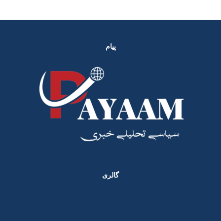
پیام
گالری