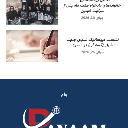
تحلیل روانشناختی
خانواده‌های دادخواه هفت ماه پس از
سرکوب خونین
جولای 30, 2026
نشست دیپلماتیک آسیای جنوب
شرقی‌(آ.سه.آن) در مانیل!
جولای 25, 2026
پیام