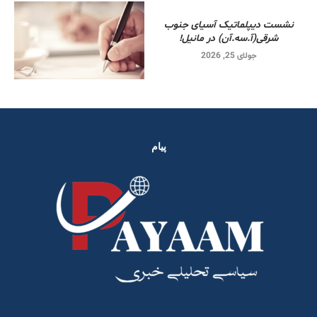
نشست دیپلماتیک آسیای جنوب
شرقی‌(آ.سه.آن) در مانیل!
جولای 25, 2026
پیام