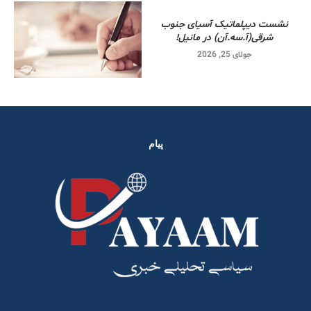
نشست دیپلماتیک آسیای جنوب
شرقی‌(آ.سه.آن) در مانیل!
جولای 25, 2026
پیام