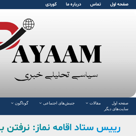
صفحە اول
تماس
دربارە ما
کوردی
صفحە اول
مقالات
جنبش‌های اجتماعی
گوناگون
سایت‌های دیگر
رییس ستاد اقامه نماز: نرفتن 