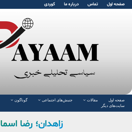
صفحە اول
تماس
دربارە ما
کوردی
صفحە اول
مقالات
جنبش‌های اجتماعی
گوناگون
سایت‌های دیگر
زاهدان؛ رضا اسما