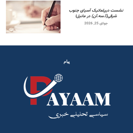
نشست دیپلماتیک آسیای جنوب
شرقی‌(آ.سه.آن) در مانیل!
جولای 25, 2026
پیام