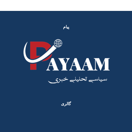
پیام
گالری