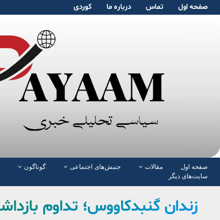
صفحە اول
تماس
دربارە ما
کوردی
صفحە اول
مقالات
جنبش‌های اجتماعی
گوناگون
سایت‌های دیگر
زندان گنبدکاووس؛ تداوم بازدا