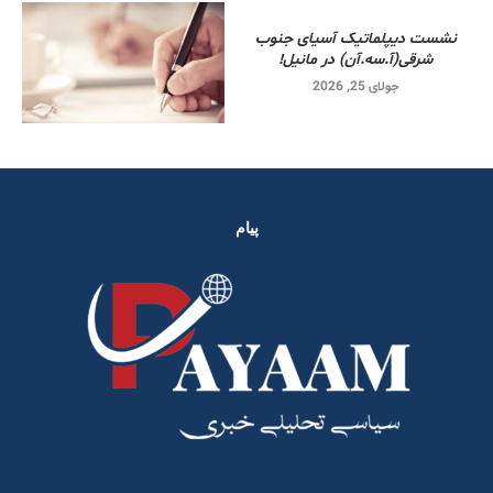
نشست دیپلماتیک آسیای جنوب
شرقی‌(آ.سه.آن) در مانیل!
جولای 25, 2026
پیام