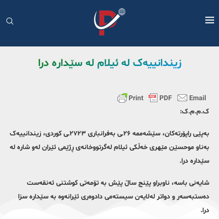
زیندانییەک لە ئیلام لە سێدارە درا
ک.م.م.ک:
بەپێی راپۆرتەکان، سێشەممە ۲۶ـی بەفرانباری ۲۷۲۳ـی کوردی، زیندانییەک
بەناو موحسێن مێهری خەڵکی ئیلام لەگرتووخانەی ڕژێمی ئێران لەو شارە لە
سێدارە درا.
شایەنی باسە، ناوبراو پێنج ساڵ پێش بە تۆمەتی کوشتنی ئەنقەست
دەستبەسەر و دواتر لەلایەن سیستەمی دادوەری ئێرانەوە بە سێدارە سزا
درا.