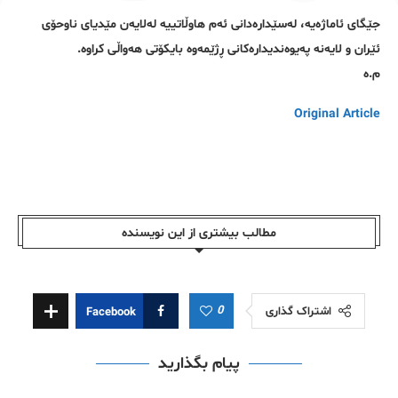
جێگای ئاماژەیە، لەسێدارەدانی ئەم هاوڵاتییە لەلایەن مێدیای ناوحۆی
ئێران و لایەنە پەیوەندیدارەکانی ڕژێمەوە بایکۆتی هەواڵی کراوە.
م.ە
Original Article
مطالب بیشتری از این نویسندە
0
اشتراک گذاری
Facebook
پیام بگذارید