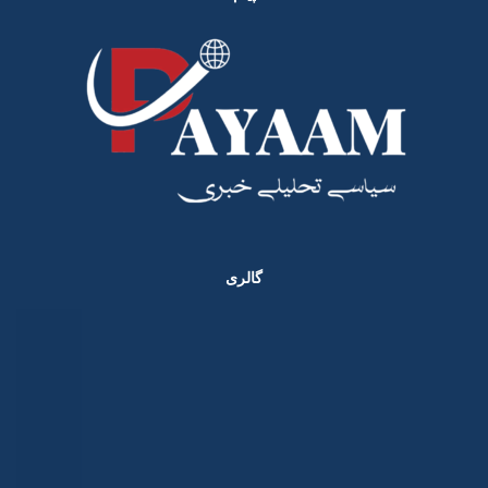
گالری