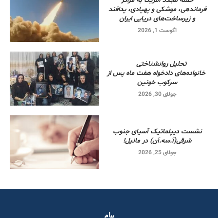
حمله مجدد آمریکا به مراکز
فرماندهی، موشکی و پهپادی، پدافند
و زیرساخت‌های دریایی ایران
آگوست 1, 2026
تحلیل روانشناختی
خانواده‌های دادخواه هفت ماه پس از
سرکوب خونین
جولای 30, 2026
نشست دیپلماتیک آسیای جنوب
شرقی‌(آ.سه.آن) در مانیل!
جولای 25, 2026
پیام