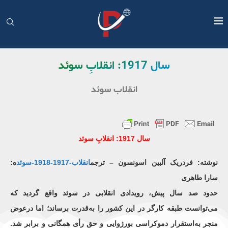
سال 1917: انقلابِ سوئد
انقلاب سوئد
سال 1917: انقلابِ سوئد
نوشته: فردریک آلبین اسونسون – ترجم
انقلاب-1917-1918-سوئد
ه:
سارا طاهری
حدود صد سال پیش، رویدادی انقلابی در سوئد واقع گردید که
می‌توانست طبقه کارگر در این کشور را به‌قدرت برساند؛ اما درعوض
منجر به‌استقرار ‌دموکراسی بورژوایی و حق رأی همگانی و برابر شد.