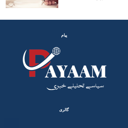
پیام
گالری