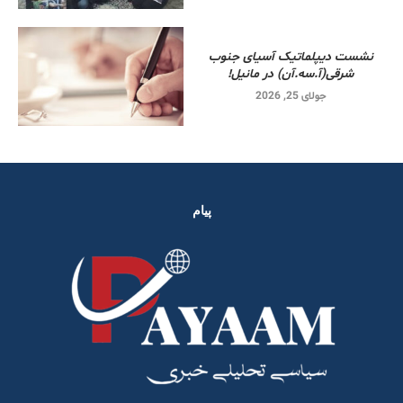
نشست دیپلماتیک آسیای جنوب
شرقی‌(آ.سه.آن) در مانیل!
جولای 25, 2026
پیام