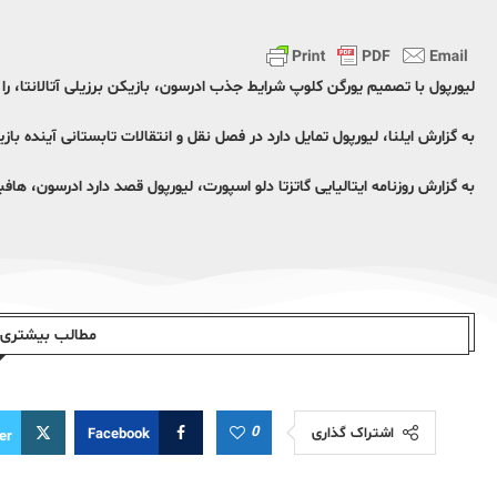
لیورپول با تصمیم یورگن کلوپ شرایط جذب ادرسون، بازیکن برزیلی آتالانتا، را ب
به گزارش ایلنا، لیورپول تمایل دارد در فصل نقل و انتقالات تابستانی آینده بازیکن جدیدی را از 
به گزارش روزنامه ایتالیایی گاتزتا دلو اسپورت، لیورپول قصد دارد ادرسون، هافبک 24 ساله برزیلی آتالانتا، را به خدمت ب
مطالب بیشتری ا
0
اشتراک گذاری
Facebook
er