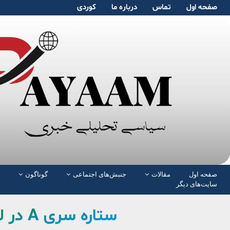
صفحە اول
تماس
دربارە ما
کوردی
صفحە اول
مقالات
جنبش‌های اجتماعی
گوناگون
سایت‌های دیگر
ستاره سری A در لیست خرید کلوپ