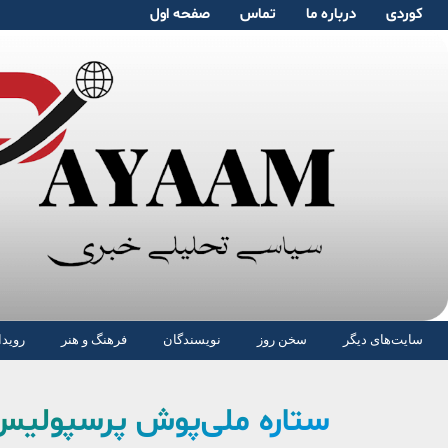
کوردی
دربارە ما
تماس
صفحە اول
سایت‌های دیگر
سخن روز
نویسندگان
فرهنگ و هنر
رویدا
ستاره ملی‌پوش پرسپولیس