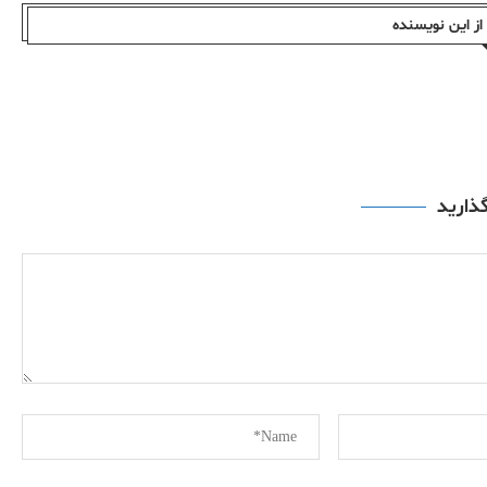
ز این نویسندە
گذارید