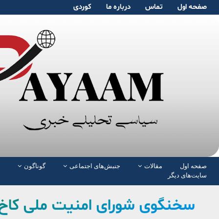
صفحە اول
تماس
دربارە ما
کوردی
صفحە اول
مقالات
جنبش‌های اجتماعی
گوناگون
سایت‌های دیگر
سخنگوی شورای امنیت ملی کاخ س