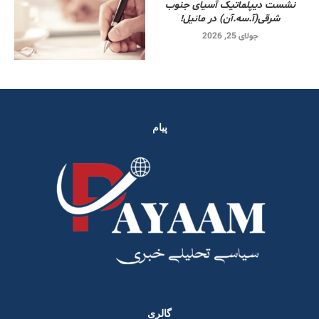
نشست دیپلماتیک آسیای جنوب
شرقی‌(آ.سه.آن) در مانیل!
جولای 25, 2026
پیام
گالری