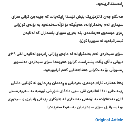
ڕادەستناکرێتەوە.
هەنگاو چەن کاتژمێریک پێش ئێستا ڕایگەیاند کە جێبەجێ کرانی سزای
سێداری ئەم بەندکراوانە، هەوڵێکە بۆ تۆڵەسەندنەوە بە بۆنەی کوژرانی
ڕەزی موسەوی فەرماندەی پلە بەرزی سوپای پاسداران کە لەلایەن
ئیسرائیلەوە لە سووریا کوژرا.
سزای سێدارەی ئەم بەندکراوانە لە ماوەی ڕۆژانی ڕابردوو لەلایەن لقی ٣٩ی
دیوانی باڵای وڵات پشتڕاست کرابوو هەروەها سزای سێدارەی مەنسوور
ڕەسووڵی بۆ بەندکرانی هەتاهەتایی کەم کرابوویەوە.
وەفا هەنارە، ئارام عومەری بەردیانی و ڕەحمان پەڕحازوو لە کۆتایی مانگی
ڕێبەندانی ١٤٠١ لەلایەن لقی سێی دادگای شۆڕشی ئورمیە بە سەرپەرەستی
قازی نەجەفزادە بە تۆمەتی بەشداری لە هاوکاری پێدانی زانیاری و سیخوڕی
بۆ ئیسرائیل سزای سێدارەیان بەسەردا سەپێندرا.
Original Article