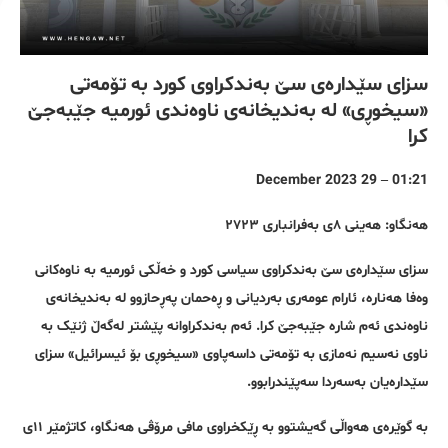
سزای سێدارەی سێ بەندکراوی کورد بە تۆمەتی
«سیخوڕی» لە بەندیخانەی ناوەندی ئورمیە جێبەجێ
کرا
01:21 – 29 December 2023
هەنگاو: هەینی ٨ی بەفرانباری ٢٧٢٣
سزای سێدارەی سێ بەندکراوی سیاسی کورد و خەڵکی ئورمیە بە ناوەکانی
وەفا هەنارە، ئارام عومەری بەردیانی و ڕەحمان پەڕحازوو لە بەندیخانەی
ناوەندی ئەم شارە جێبەجێ کرا. ئەم بەندکراوانە پێشتر لەگەڵ ژنێک بە
ناوی نەسیم نەمازی بە تۆمەتی داسەپاوی «سیخوڕی بۆ ئیسرائیل» سزای
سێدارەیان بەسەردا سەپێندرابوو.
بە گوێرەی هەواڵی گەیشتوو بە ڕێکخراوی مافی مرۆڤی هەنگاو، کاتژمێر ١١ی