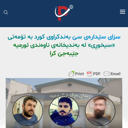
سزای سێدارەی سێ بەندکراوی کورد بە تۆمەتی
«سیخوڕی» لە بەندیخانەی ناوەندی ئورمیە
جێبەجێ کرا