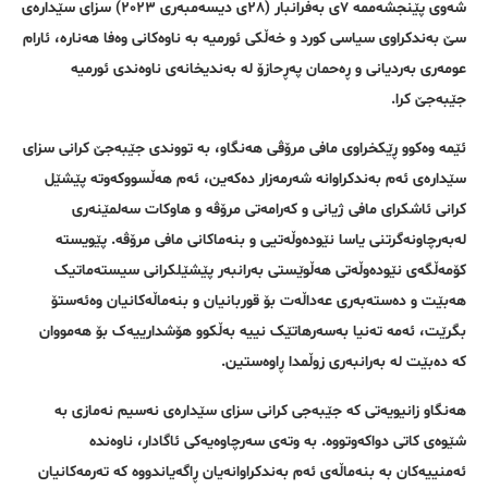
شەوی پێنجشەممە ٧ی بەفرانبار (٢٨ی دیسەمبەری ٢٠٢٣) سزای سێدارەی
سێ بەندکراوی سیاسی کورد و خەڵکی ئورمیە بە ناوەکانی وەفا هەنارە، ئارام
عومەری بەردیانی و ڕەحمان پەڕحازۆ لە بەندیخانەی ناوەندی ئورمیە
جێبەجێ کرا.
ئێمە وەکوو ڕێکخراوی مافی مرۆڤی هەنگاو، بە تووندی جێبەجێ کرانی سزای
سێدارەی ئەم بەندکراوانە شەرمەزار دەکەین، ئەم هەڵسووکەوتە پێشێل
کرانی ئاشکرای مافی ژیانی و کەرامەتی مرۆڤە و هاوکات سەلمێنەری
لەبەرچاونەگرتنی یاسا نێودەوڵەتیی و بنەماکانی مافی مرۆڤە. پێویستە
کۆمەڵگەی نێودەوڵەتی هەڵوێستی بەرانبەر پێشێلکرانی سیستەماتیک
هەبێت و دەستەبەری عەداڵەت بۆ قوربانیان و بنەماڵەکانیان وەئەستۆ
بگرێت، ئەمە تەنیا بەسەرهاتێک نییە بەڵکوو هۆشدارییەک بۆ هەمووان
کە دەبێت لە بەرانبەری زوڵمدا ڕاوەستین.
هەنگاو زانیویەتی کە جێبەجی کرانی سزای سێدارەی نەسیم نەمازی بە
شێوەی کاتی دواکەوتووە. بە وتەی سەرچاوەیەکی ئاگادار، ناوەندە
ئەمنییەکان بە بنەماڵەی ئەم بەندکراوانەیان ڕاگەیاندووە کە تەرمەکانیان