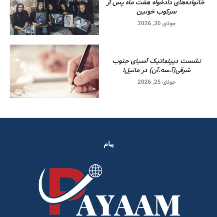
خانواده‌های دادخواه هفت ماه پس از
سرکوب خونین
جولای 30, 2026
نشست دیپلماتیک آسیای جنوب
شرقی‌(آ.سه.آن) در مانیل!
جولای 25, 2026
پیام