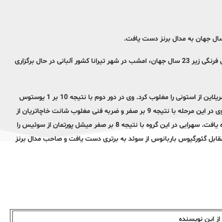
به گزارش ایلنا، مسابقات رده بندی و فینال پنج وزن نخست رقابت های کشتی فرنگی زیر 23 سال جهان، امشب در شهر تیرانا کشور آلبانی در حال برگزاری
در وزن 72 کیلوگرم دانیال سهرابی در دور نخست با نتیجه 8 بر صفر کریستو مریلاین از استونی را مغلوب کرد. وی در دور دوم با نتیجه 10 بر 1 یوستوس
اسکات از آمریکا را از پیش رو برداشت و به مرحله یک چهارم نهایی راه یافت. وی در این مرحله با نتیجه 9 بر صفر و ضربه فنی مغلوب شانت خاچاتریان از
ارمنستان شد و با توجه به حضور حریفش در دیدار فینال، به گروه بازنده ها راه یافت. سهرابی در این گروه با نتیجه 8 بر صفر میشل پورتمان از سوئیس را
یدار رده بندی راه یافت وی در این دیدار با نتیجه 9 بر صفر مقابل گئورگیوس باربانوس از سوئد به برتری دست یافت و صاحب مدال برنز
ز این نویسندە