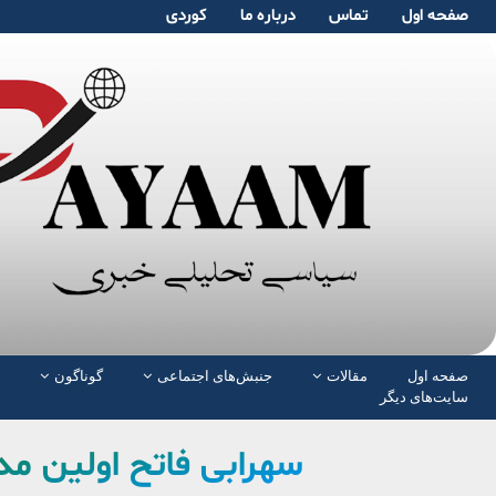
صفحە اول
تماس
دربارە ما
کوردی
صفحە اول
مقالات
جنبش‌های اجتماعی
گوناگون
سایت‌های دیگر
سهرابی فاتح اولین مدا