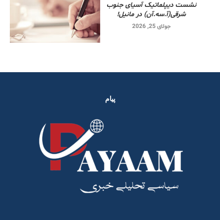
نشست دیپلماتیک آسیای جنوب
شرقی‌(آ.سه.آن) در مانیل!
جولای 25, 2026
پیام