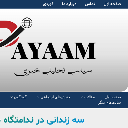
صفحە اول
تماس
دربارە ما
کوردی
صفحە اول
مقالات
جنبش‌های اجتماعی
گوناگون
سایت‌های دیگر
سه زندانی در ندامتگاه