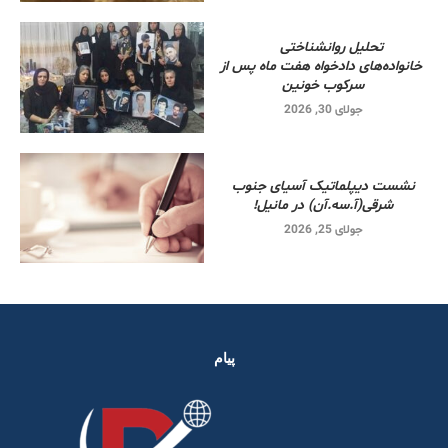
تحلیل روانشناختی
خانواده‌های دادخواه هفت ماه پس از
سرکوب خونین
جولای 30, 2026
نشست دیپلماتیک آسیای جنوب
شرقی‌(آ.سه.آن) در مانیل!
جولای 25, 2026
پیام