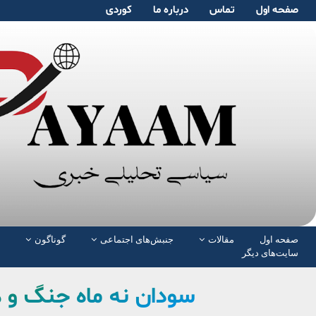
صفحە اول
تماس
دربارە ما
کوردی
صفحە اول
مقالات
جنبش‌های اجتماعی
گوناگون
سایت‌های دیگر
سودان نه ماه جنگ و ه