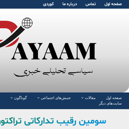
صفحە اول
تماس
دربارە ما
کوردی
صفحە اول
مقالات
جنبش‌های اجتماعی
گوناگون
سایت‌های دیگر
سومین رقیب تدارکاتی تراکت