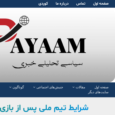
صفحە اول
تماس
دربارە ما
کوردی
صفحە اول
مقالات
جنبش‌های اجتماعی
گوناگون
سایت‌های دیگر
شرایط تیم ملی پس از بازی 