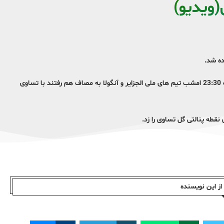
(ویدیو)
ده شد.
به گزارش ایلنا، در چارچوب مسابقات هفته اول جام ملت های آفریقا از ساعت 23:30 امشب تیم های ملی الجزایر و آنگولا به مصاف هم رفتند با تساوی
ز این نویسندە