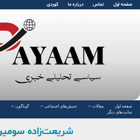
صفحە اول
تماس
دربارە ما
کوردی
صفحە اول
مقالات
جنبش‌های اجتماعی
گوناگون
سایت‌های دیگر
شریعت‌زاده سومی