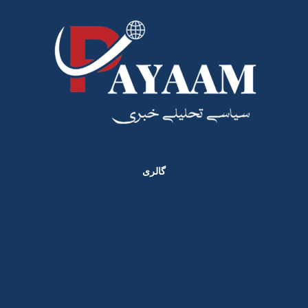
گالری