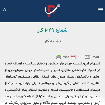
شماره ١۰۴۹ کار
نشریه کار
قدرتهای امپرياليست جهان برای پيشبرد و تحقق سياست و اهداف خود و
در اسارت نگهداشتن ملتهای اسير و عقبماندهتر جهان سرمايهداری از
روشها و تاکتيکهای بسيار متنوع نظير اشغال نظامی مستقيم، کودتاهای
نظامی، “انقلاب”های رنگی، روشهای بهظاهر قانونی پارلمانی، حمايت از
دولتهای استبدادی و فاشيست، اشاعه و تقويت ايدئولوژیهای فاشيستی و
مذهبی، دولتها و گروههای مذهبی و اسلامگرا از نمونه خاورميانه، وعده
آزادی و دمکراسی بهقصد فريب مردم ناآگاه و بديل سازیهای رنگارنگ در