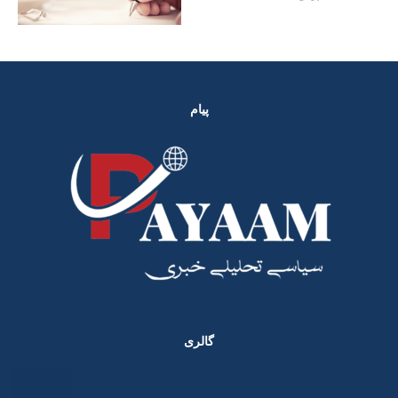
پیام
گالری