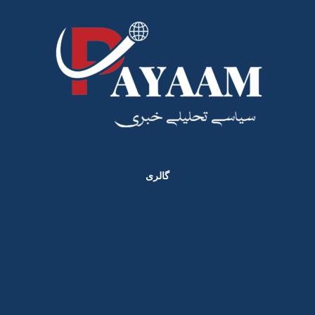
گالری