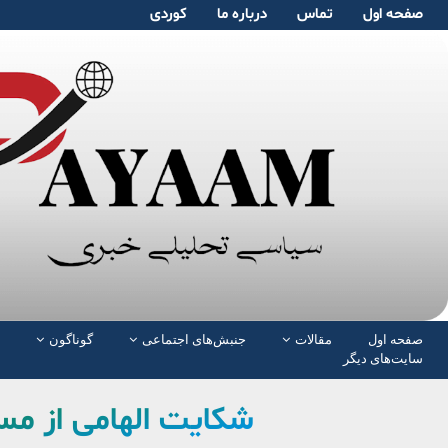
صفحە اول
تماس
دربارە ما
کوردی
صفحە اول
مقالات
جنبش‌های اجتماعی
گوناگون
سایت‌های دیگر
شکایت الهامی از مس 