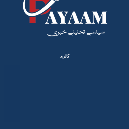
گالری