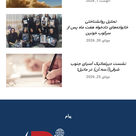
آگوست 1, 2026
تحلیل روانشناختی
خانواده‌های دادخواه هفت ماه پس از
سرکوب خونین
جولای 30, 2026
نشست دیپلماتیک آسیای جنوب
شرقی‌(آ.سه.آن) در مانیل!
جولای 25, 2026
پیام