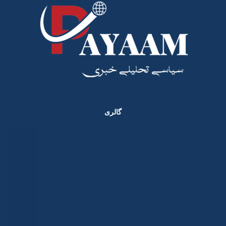
گالری