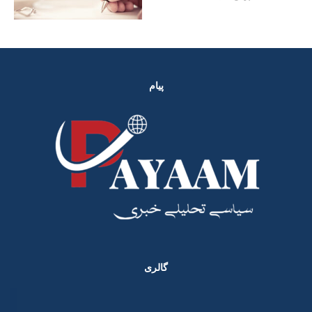
پیام
گالری