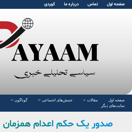
صفحە اول
تماس
دربارە ما
کوردی
صفحە اول
مقالات
جنبش‌های اجتماعی
گوناگون
سایت‌های دیگر
صدور یک حکم اعدام همزمان با 