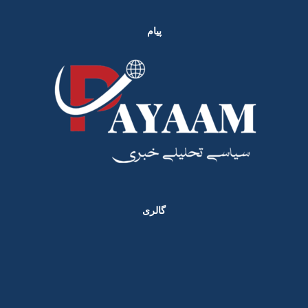
پیام
گالری