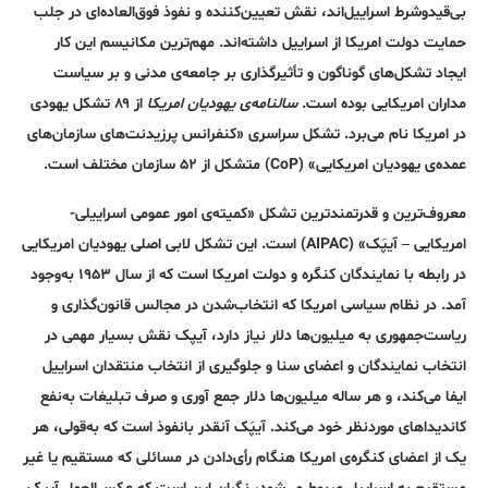
بی‌قیدوشرط اسراییل‌اند، نقش تعیین‌کننده و نفوذ فوق‌العاده‌ای در جلب
حمایت دولت امریکا از اسراییل داشته‌اند. مهم‌ترین مکانیسم این کار
ایجاد تشکل‌های گوناگون و تأثیرگذاری بر جامعه‌ی مدنی و بر سیاست
مداران امریکایی بوده است.
سالنامه‌ی یهودیان امریکا
از ۸۹ تشکل یهودی
در امریکا نام می‌برد. تشکل سراسری «کنفرانس‌ پرزیدنت‌های سازمان‌های
عمده‌ی یهودیان امریکایی» (CoP) متشکل از ۵۲ سازمان مختلف است.
معروف‌ترین و قدرتمند‌ترین تشکل «کمیته‌ی امور عمومی اسراییلی-
امریکایی – آیپَک» (AIPAC) است. این تشکل لابی اصلی یهودیان امریکایی
در رابطه با نمایندگان کنگره و دولت امریکا است که از سال ۱۹۵۳ به‌وجود
آمد. در نظام سیاسی امریکا که انتخاب‌شدن در مجالس قانون‌گذاری و
ریاست‌جمهوری به میلیون‌ها دلار نیاز دارد، آیپک نقش بسیار مهمی در
انتخاب نمایندگان و اعضای سنا و جلوگیری از انتخاب منتقدان اسراییل
ایفا می‌کند، و هر ساله میلیون‌ها دلار جمع آوری و صرف تبلیغات به‌نفع
کاندیداهای مورد‌نظر خود می‌کند. آیپَک آنقدر با‌نفوذ است که به‌قولی، هر
یک از اعضای کنگره‌ی امریکا هنگام رأی‌دادن در مسائلی که مستقیم یا غیر