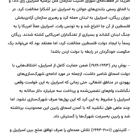
امریکا در قطعنامه‌ی شورای امنیت سازمان ملل برعلیه اسراییل رأی داد، و
با الحاق رسمی بلندی‌های جولان به اسراییل نیز آشکارا مخالفت کرد. در
دوران ریگان، اسراییل به لبنان حمله کرد و رهبری سازمان آزادی‌بخش
فلسطین از آن جا اخراج شد و به تونس رفت. اسراییل عملاً امریکا را به
جنگ لبنان کشاند و بسیاری از تفنگداران امریکایی کشته شدند. ریگان
رسماً با ایجاد دولت فلسطین مخالفت کرد، اما معتقد بود که می‌تواند یک
حکومت خود‌گردان در رابطه با دولت اردن باشد!
– بوشِ پدر (۱۹۹۳-۱۹۸۹) ضمن حمایت کامل از اسراییل، اختلاف‌هایی با
دولت اسحاق شامیر داشت، ازجمله در مورد ادامه‌ی شهرک‌سازی‌های
یهودی در مناطق اشغالی. حتی زمانی که اسراییل به این خواست وقعی
نگذاشت وام‌های تضمین‌شده و پرداخت سه میلیارد دلار سالانه به
اسراییل را مشروط به این کرد که این پول‌ها صرف شهرک‌سازی نشود. اما
چند ماهی طول نکشید که با آمدن اسحاق رابین این محدودیت برداشته
شد و رابین به‌سرعت شهرک‌ها را گسترش داد.
– کلینتون (۲۰۰۱-۱۹۹۳) تلاش عمده‌ای را صرف توافق صلح بین اسراییل و