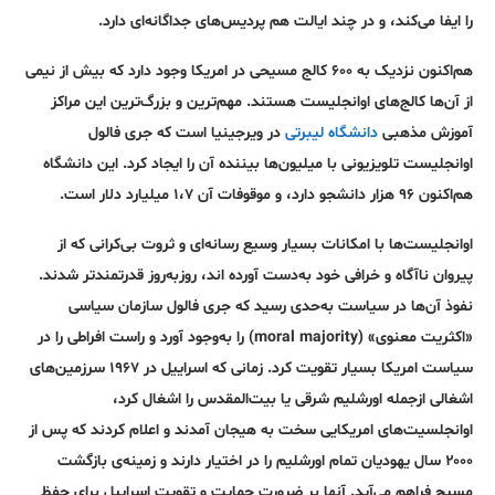
را ایفا می‌کند، و در چند ایالت هم پردیس‌های جداگانه‌ای دارد.
هم‌اکنون نزدیک به ۶۰۰ کالج مسیحی در امریکا وجود دارد که بیش از نیمی
از آن‌ها کالج‌های اوانجلیست هستند. مهم‌ترین و بزرگ‌ترین این مراکز
آموزش مذهبی
دانشگاه لیبرتی
در ویرجینیا است که جری فالول
اوانجلیست تلویزیونی با میلیون‌ها بیننده آن را ایجاد کرد. این دانشگاه
هم‌اکنون ۹۶ هزار دانشجو دارد، و موقوفات آن ۱،۷ میلیارد دلار است.
اوانجلیست‌ها با امکانات بسیار وسیع رسانه‌ای و ثروت بی‌‌کرانی که از
پیروان ناآگاه و خرافی خود به‌دست آورده اند، روز‌به‌روز قدرتمندتر شدند.
نفوذ آن‌ها در سیاست به‌حدی رسید که جری فالول سازمان سیاسی
«اکثریت معنوی» (moral majority) را به‌وجود آورد و راست افراطی را در
سیاست امریکا بسیار تقویت کرد. زمانی که اسراییل در ۱۹۶۷ سرزمین‌های
اشغالی ازجمله اورشلیم شرقی یا بیت‌المقدس را اشغال کرد،
اوانجلسیت‌های امریکایی سخت به هیجان آمدند و اعلام کردند که پس از
۲۰۰۰ سال یهودیان تمام اورشلیم را در اختیار دارند و زمینه‌ی بازگشت
مسیح فراهم می‌آید. آنها بر ضرورت حمایت و تقویت اسراییل برای حفظ