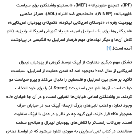
(IPF)، «مجمع خاورمیانه» (MEF)، «انستیتو واشنگتن برای سیاست
خاورمیانه» (WINEP)، «اتحادیه‌ی ضد افترا» (ADL)، «مرکز مذهبی
یهودیت رفرم»، «دوستان امریکایی لیکود»، «کمیته‌ی یهودیان امریکایی»،
«امریکایی‌ها برای یک اسراییل امن»، «بنیاد آموزشی امریکا اسراییل». (نام
کامل آن‌ها و دیگر نهاد‌های مهم طرفدار اسراییل به انگیسی در پی‌نوشت
آمده است).
[1]
تشکل مهم دیگری متفاوت از آیپَک توسط گروهی از یهودیان لیبرال
امریکایی از سال ۲۰۰۸ به‌وجود آمد که ضمن حمایت از اسراییل، سیاست
تأکید بر صلح بین اسراییل و فلسطین را دنبال می‌کند و پیرو سیاست دو
دولت است. آن‌ها نام «جِی استریت» (J Street) را برای خود انتخاب
کردند. در واشنگتن اسامی خیابان‌ها الفبایی است، و در آن جا خیابان «J»
وجود ندارد، و اغلب لابی‌های بزرگ از‌جمله آیپَک هم در خیابان حرف
هم‌جوار «K» قرار دارند. این گروه چه در نظر و در عمل با آیپَک متفاوت
است. جریانات راست‌تر با تلاش‌های یهودیان لیبرال و میانه‌رو سخت
مخالفند. در کتاب
لابی اسراییل
به موردی اشاره می‌شود که در اواسط دهه‌ی