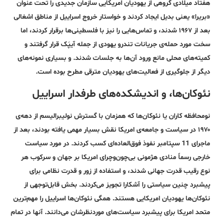
هفتاد میلادی گروهی از یهودیان امریکایی سازمان جدیدی را تحت عنوان
«بریرا» یعنی بدیل ایجاد کردند و خواستار خروج اسراییل از مناطق اشغالی
بعد از ۱۹۶۷ شدند، و تماس‌هایی را نیز با فلسطینی‌ها بر‌قرار کردند، اما
سخت مورد حمله‌ی جریانات تند‌رو یهودی از جمله آیپَک قرار گرفتند و
کمیته‌های محلی مانع ورود آن‌ها به جلسات شدند. و بسیاری نمونه‌های
دیگر از جلوگیری از فعالیت‌های یهودیان مترقی مطرح بوده است.
نئوکان‌ها، و اندیشکده‌های طرفدار اسراییل
نومحافظه کاران یا نئوکان‌ها که همزمان با گسترش نولیبرالیسم از دهه‌ی
۱۹۷۰ در سیاست و جامعه‌ی امریکا نقش بسیار مهمی یافته بودند، بعد از
ماجرای 11 سپتامبر نفوذ فوق‌العاده‌ای کسب کردند. در مورد سیاست
خارجی رسماً منادی هژمونی بی‌چون‌و‌چرای امریکا بر جهان و سرکوب هر
نوع رقیب قدرت جهانی شدند، و استفاده از زور و قدرت نظامی برای
پیشبرد چنین سیاستی را آشکارا تجویز می‌کردند. بخش قابل‌توجهی از
نئوکان‌ها یهودیان امریکایی هستند. همگی نئو‌کان‌ها اسراییل را مهم‌ترین
متحد امریکا برای پیشبرد سیاست‌های مورد‌نظرشان می‌دانند. آنها در تمام