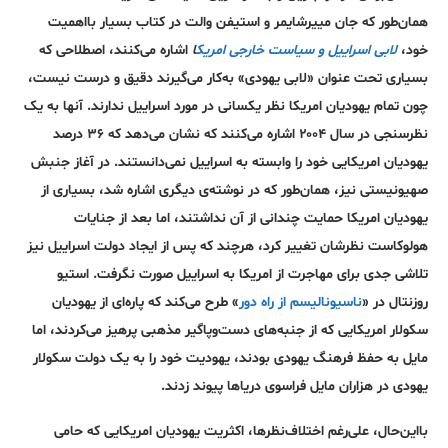
همان‌طور که جان مییرشایمر و استیفن والت در کتاب بسیار با‌اهمیت
خود،
لابی اسراییل و سیاست خارجی امریک
ا
اشاره می‌کنند، اصطلاحی که
بسیاری تحت عنوان «لابی یهودی» به‌کار می‌گیرند دقیق و درست نیست،
چون تمام یهودیان امریکا نظر یکسانی در مورد اسراییل ندارند. آنها به یک
نظرسنجی در سال ۲۰۰۴ اشاره می‌کنند که نشان می‌دهد که ۳۶ درصد
یهودیان امریکایی خود را وابسته به اسراییل نمی‌دانستند. در آغاز جنبش
صهیونیستی نیز، همان‌طور که در نوشته‌ی دیگری اشاره شد، بسیاری از
یهودیان امریکا حمایت چندانی از آن نداشتند، اما بعد از جنایات
هولوکاست نظرشان تغییر کرد، هر‌چند که پس از ایجاد دولت اسراییل نیز
تلاشی جدی برای مهاجرت از امریکا به اسراییل صورت نگرفت. استیو
روزنتال در «
ناسیونالیسم از راه دور
» طرح می‌کند که پاره‌ای از یهودیان
سکولار امریکایی که از جنبه‌های دست‌و‌پاگیر مذهبی پرهیز می‌کردند، اما
مایل به حفظ فرهنگ یهودی بودند، یهودیت خود را به یک دولت سکولار
یهودی در هزاران مایل فراسوی دریا‌ها پیوند زدند.
بااین‌حال، علی‌رغم اختلاف‌نظر‌ها، اکثریت یهودیان امریکایی که حامی