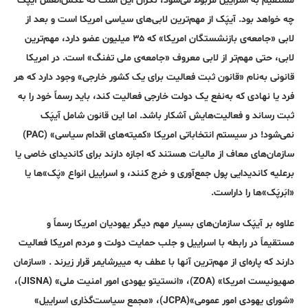
مستقیم به اسراییل مربوط می‌شود، نگران این است که عکس‌العمل آیپک
چه خواهد بود. آیپَک از مهم‌ترین لابی‌های سیاسی امریکا است و بعد از
لابی «جامعه‌ی بازنشستگان امریکا» که ۳۵ میلیون عضو دارد، مهم‌ترین
لابی، حتی مهم‌تر از لابی معروف «جامعه‌ی ملی تفنگ» است. در امریکا
قانونی به‌نام «قانون ثبت فعالیت برای یک کشور خارجی» وجود دارد که هر
فرد یا نهادی که به‌نفع یک دولت خارجی فعالیت کند، باید رسماً خود را به
ثبت رساند و فعالیت‌هایش آشکار باشد. اما این قانون شامل آیپَک
نمی‌شود! در سیستم انتخاباتی امریکا «کمیته‌های اقدام سیاسی» (PAC)
سازمان‌های معاف از مالیات هستند که اجازه دارند برای کاندیدای خاصی یا
بر‌علیه کاندیدایی پول جمع‌آوری و خرج کنند، و اسراییل انواع «پَک»‌ها یا
«ابَر‌پَک»‌ها را داراست.
علاوه بر آیپَک سازمان‌های بسیار مهم دیگر یهودیان امریکا رسماً و
مستقیماً در رابطه با اسراییل و جلب حمایت دولت و مردم امریکا فعالیت
دارند که پاره‌ای از مهم‌ترین آنها با عطف به مییرشایمر قرار زیرند . «سازمان
صهیونیست امریکا» (ZOA)، «انستیتو یهودی امور امنیت ملی» (JISNA)،
«شورای یهودی امور عمومی»(JCPA)، «مجمع سیاست‌گذاری اسراییل»