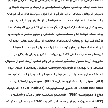
اطلاعات جعلی اجتماعی و اقتصادی و ‌محیط‌زیستی و روابط خارجی توضیح
داده شد. ایجاد نهادهای حقوقی دست‌راستی و تربیت و حمایت شبکه‌ی
وسیعی از وکلای ارتجاعی برای جلوگیری از اجرای سیاست‌های ترقی‌خواهانه،
و استفاده از نفوذ فزاینده در سیستم قضایی از عالی‌ترین تا پایین‌ترین
رده، و گماردن قضات ارتجاعی، از دیگر هدف‌های آشکار این اندیشکده‌ها
بوده است. نوشته‌ها و مصاحبه‌های انتخاباتی و تبلیغ به‌نفع کاندیداهای
طرفدار اسراییل و بر‌علیه کاندیداهای مخالف، از دیگر نقش‌هایی بوده که
این اندیشکده‌ها در پیش گرفتند. با آن‌که مدیران این اندیشکده‌ها از
گروه‌ها و مذاهب مختلفی تشکیل می‌شد، نقش یهودیان رادیکال در
مدیریت آن‌ها بسیار چشمگیر است، و در واقع تمامی آن‌ها، اعم از سکولار،
مسیحی و یا یهودی، از طرفداران سرسخت اسراییل بوده‌اند. از میان انبوه
اندیشکده‌های دست‌راستی، می‌توان از «امریکن اینترپرایز اینستیتیوت»
(AEI)، «مرکز سیاست‌گذاری امنیتی» (CSP)، «هودسون اینستیتیوت»
(Hudson Institute)، «هوور اینستیتیوت» (Hoover Institute)،‌ «بنیاد
دفاع از دموکراسی» (FDD)، «انستیتو سیاست خاور نزدیک واشنگتن»
(WINEP)، «پروژه برای قرن جدید امریکایی‌» (PNAC)، و بسیاری دیگر که