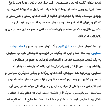
شاید بتوان گفت که نبرد فلسطین – اسراییل نابرابر‌ترین رویارویی تاریخ
است زیرا رویارویی فلسطینی‌ها تنها با دولت اسراییل و شهرک‌نشین‌های
یهودی نیست، بلکه با مجموعه‌ای عظیم از ائتلاف‌های رسمی و غیررسمی و
آشکار و پنهان افراد قدرتمند و نهاد‌های سیاسی، اقتصادی، فرهنگی و
مذهبی طاق‌و‌جفت در سطح جهان است. مقاله‌ی حاضر به این صف‌بندی و
رویارویی می‌پردازد.
در نوشته‌های قبلی به
دلایل ظهور
و گسترش صهیونیسم و
ایجاد دولت
اسراییل
پرداخته شد و این که چگونه در فرایندی نه‌چندان طولانی اسراییل
به یک قدرت سیاسی، نظامی و اقتصادی فوق‌العاده مهم در منطقه‌ی
پرتلاطم و حساس از نظر ژئوپولیتیکی خاورمیانه تبدیل شد. موفقیت
اسراییل بی‌تردید هم نتیجه‌ی اقدام‌های زیرکانه و پیگیر بازیگران سیاسی و
مردم آن کشور، در زمینه‌ی ضعف و ناتوانی فزاینده‌ی جنبش فلسطین، و
هم نتیجه‌ی مجموعه‌ای از عوامل خارجی و بین‌المللی بوده که در رأس آن
سیاست امپریالیستی امریکا قرار داشته است. این که کدام یک از عوامل
داخلی و یا خارجی اهمیت بیشتری داشته از بحث ما خارج است، آنچه که