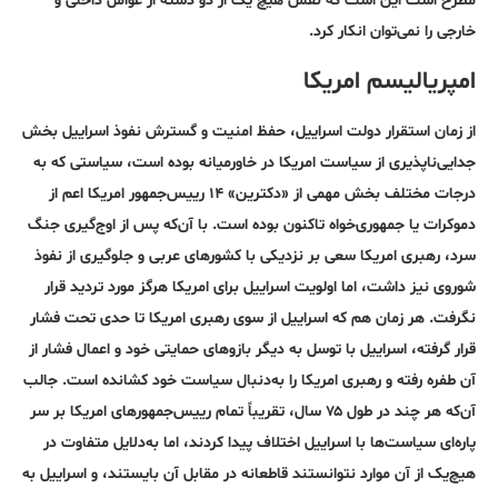
مطرح است این است که نقش هیچ یک از دو دسته از عوامل داخلی و
خارجی را نمی‌توان انکار کرد.
امپریالیسم امریکا
از زمان استقرار دولت اسراییل، حفظ امنیت و گسترش نفوذ اسراییل بخش
جدایی‌ناپذیری از سیاست امریکا در خاورمیانه بوده است، سیاستی که به
درجات مختلف بخش مهمی از «دکترین» ۱۴ رییس‌جمهور امریکا اعم از
دموکرات یا جمهوری‌خواه تاکنون بوده است. با آن‌که پس از اوج‌گیری جنگ
سرد، رهبری امریکا سعی بر نزدیکی با کشور‌های عربی و جلوگیری از نفوذ
شوروی نیز داشت، اما اولویت اسراییل برای امریکا هرگز مورد تردید قرار
نگرفت. هر زمان هم که اسراییل از سوی رهبری امریکا تا حدی تحت فشار
قرار گرفته، اسراییل با توسل به دیگر بازوهای حمایتی خود و اعمال فشار از
آن طفره رفته و رهبری امریکا را به‌دنبال سیاست خود کشانده است. جالب
آن‌که هر چند در طول ۷۵ سال، تقریباً تمام رییس‌جمهورهای امریکا بر سر
پاره‌ای سیاست‌ها با اسراییل اختلاف پیدا کردند، اما به‌دلایل متفاوت در
هیچ‌یک از آن موارد نتوانستند قاطعانه در مقابل آن بایستند، و اسراییل به