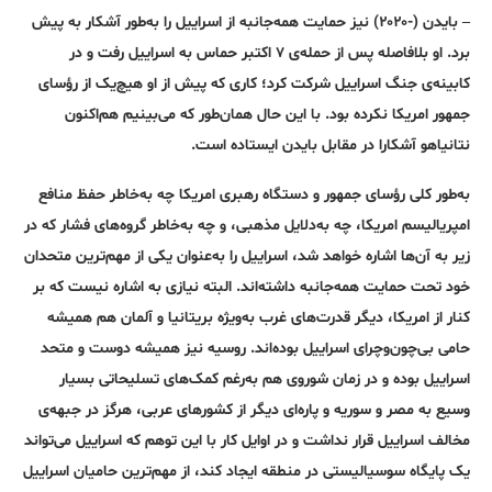
– بایدن (-۲۰۲۰) نیز حمایت همه‌جانبه از اسراییل را به‌طور آشکار به پیش
برد. او بلافاصله پس از حمله‌ی ۷ اکتبر حماس به اسراییل رفت و در
کابینه‌ی جنگ اسراییل شرکت کرد؛ کاری که پیش از او هیچ‌یک از رؤسای
جمهور امریکا نکرده بود. با این حال همان‌طور که می‌بینیم هم‌‌اکنون
نتانیاهو آشکارا در مقابل بایدن ایستاده است.
به‌طور کلی رؤسای جمهور و دستگاه رهبری امریکا چه به‌خاطر حفظ منافع
امپریالیسم امریکا، چه به‌دلایل مذهبی، و چه به‌خاطر گروه‌های فشار که در
زیر به آن‌ها اشاره خواهد شد، اسراییل را به‌عنوان یکی از مهم‌ترین متحدان
خود تحت حمایت همه‌جانبه داشته‌اند. البته نیازی به اشاره نیست که بر
کنار از امریکا، دیگر قدرت‌های غرب به‌ویژه بریتانیا و آلمان هم همیشه
حامی بی‌چون‌و‌چرای اسراییل بوده‌اند. روسیه نیز همیشه دوست و متحد
اسراییل بوده و در زمان شوروی هم به‌رغم کمک‌های تسلیحاتی بسیار
وسیع به مصر و سوریه و پاره‌ای دیگر از کشورهای عربی، هرگز در جبهه‌ی
مخالف اسراییل قرار نداشت و در اوایل کار با این توهم که اسراییل می‌تواند
یک پایگاه سوسیالیستی در منطقه ایجاد کند، از مهم‌ترین حامیان اسراییل