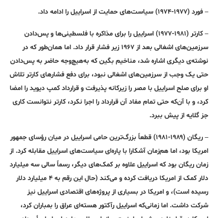
– فورد (۱۹۷۷-۱۹۷۴) سیاست‌های حمایت از اسراییل را ادامه داد.
– کارتر (۱۹۸۱-۱۹۷۷) اسراییل را برای مذاکره با فلسطینی‌ها و پس‌دادن
سرزمین‌های اشغالی بعد از ۱۹۶۷ زیر فشار قرار داد. اما همان‌طور که در
نوشته‌ی دیگری اشاره شد، مناخیم بگین که به‌هیچ‌وجه حاضر به پس‌دادن
حتی یک وجب‌ از سرزمین‌های اشغالی نبود، برای دفع فشار‌های کارتر تلاش
او برای صلح‌ اسراییل با مصر را زیرکانه پذیرفت و قرار‌داد کمپ دیوید را امضا
کرد، و با آن‌که حتی تمام مفاد آن قرارداد را اجرا نکرد، کارتر نتوانست کاری
جز گلایه از پیش ببرد.
– ریگان (۱۹۸۹-۱۹۸۱) قطعاً بزرگ‌ترین حامی اسراییل در میان رؤسای جمهور
امریکا بود، اما هم‌زمان آشکارا با پاره‌ای سیاست‌های اسراییل مقابله کرد. از
زمان ریگان بود که اسراییل علاوه بر کمک‌های دیگر، رسماً سالی سه میلیارد
دلار کمک از امریکا دریافت کرده و می‌کند (حال این رقم به ۴ میلیارد دلار
رسیده است)، و امریکا در بسیاری از پروژه‌های اقتصادی اسراییل نیز
شرکت داشت. اما زمانی‌که اسراییل رآکتور هسته‌ای عراق را بمباران کرد،