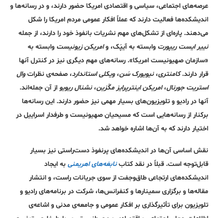
عرصه‌های اجتماعی، سیاسی و اقتصادی امریکا حضور دارند، و در رسانه‌ها و
اندیشکده‌ها فعالیت دارند که عملاً افکار عمومی مردم امریکا را شکل
می‌دهند. پاره‌ای از تشکل‌های مهم نشریات با‌نفوذ خود را دارند، از جمله
نییر ایست ریپورت
وابسته به آیپَک، و
امریکن زیونیست
وابسته به
«سازمان صهیونیست امریکا». رسانه‌های مهم دیگری نیز در کنترل آنها
قرار دارند.
کامنتری
،
نیویورک سَن
،
ویکلی استاندارد
، صفحه‌ی نظرات
وال
استریت جورنال
،
امریکن اینترپرایز مگَزین
،
نشنال ریویو
از آن جمله‌اند.
آنها در رادیو و تلویزیون‌های بسیار مهمی نیز حضور دارند. این رسانه‌ها
بر‌کنار از رسانه‌هایی است که مسیحیان صهیونیست و طرفدار اسراییل در
اختیار دارند که به آن‌ها اشاره خواهد شد.
نقش اساسی آن‌ها در اندیشکده‌های پر‌نفوذ دست‌راستی نیز بسیار
قابل‌توجه است. قبلاً در نقد کتاب
نابغه‌های اهریمنی
به ایجاد
اندیشکده‌های ارتجاعی طاق‌وجفت از سوی جریانات راست، و انتشار
مقاله‌ها و برگزاری سمینار‌ها و کنفرانس‌ها، شرکت در برنامه‌های رادیو و
تلویزیون برای تأثیر‌گذاری بر افکار عمومی و جامعه‌ی مدنی و اشاعه‌ی