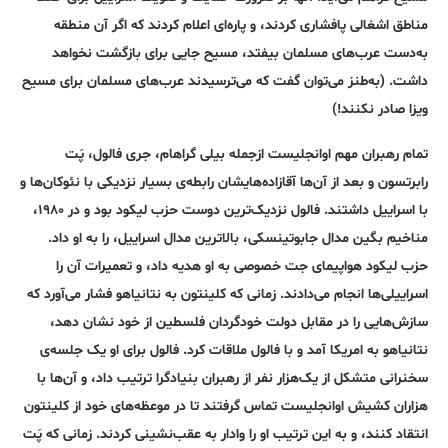
مناطق اشغالی پافشاری کردند، و پاره‌ای اعلام کردند که اگر آن منطقه
به‌دست عرب‌های مسلمان بیفتد، مسیح جایی برای بازگشت نخواهد
داشت. (به‌طنز می‌توان گفت که می‌ترسیدند عرب‌های مسلمان برای مسیح
ویزا صادر نکنند!)
تمام رهبران مهم اوانجلیست ازجمله بیلی گراهام، جری فالول، پَت
رابرتسون و بعد از آن‌ها آقا‌زاده‌هایشان رابطه‌ی بسیار نزدیکی با نئو‌کان‌ها و
با اسراییل داشتند. فالول نزدیک‌ترین دوست حزب لیکود بود و در ۱۹۸۰،
مناخیم بگین مدال جابوتینسکی، بالا‌ترین مدال اسراییل، را به او داد.
حزب لیکود هواپیمای جت خصوصی به او هدیه داد، و تعمیرات آن را
اسراییلی‌ها انجام می‌دادند. زمانی که کلینتون به نتانیاهو فشار می‌آورد که
سازش‌هایی را در مقابل دولت خودگردان فلسطین از خود نشان دهد،
نتانیاهو به امریکا آمد و با فالول ملاقات کرد. فالول برای او یک جلسه‌ی
سخنرانی متشکل از یک‌هزار نفر از رهبران بنیاد‌گرا ترتیب داد، و آن‌ها با
هزاران کشیش اوانجلیست تماس گرفتند تا در موعظه‌های خود از کلینتون
انتقاد کنند، و به این ترتیب او را وادار به عقب‌نشینی کردند. زمانی که پَت