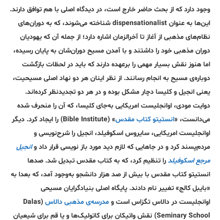
وجود دارد که از بحث حاضر خارج است، در دیدگاه اصلی با هم توافق دارند.
این‌ها به عنوان dispensationalist شناخته می‌شوند، که به دوران‌های
نظام‌های مذهبی از آغاز تا آخرالزمان اشاره دارد؛ از جمله آن که یهودیان
دوران مذهبی خود را داشتند و با آمدن مسیح دوران‌شان به پایان رسیده،
اما هنوز نقش بسیار مهمی را برعهده دارند که باید در لحظات بازگشت
دوباره‌ی مسیح به انجام رسانند. از نظر اینان هر دو نهاد اصلی مسیحیت،
یعنی انجیل و کلیسا دچار مشکل بوده و در هر دو تجدید‌نظر کرده‌اند.
دوایت مودی، اوانجلیست امریکایی به‌جای کلیسا، که آن را منحرف شده
می‌دانست، «
انستیتو کتاب مقدس
» (Bible Institute) را ایجاد کرد. دیگر
اوانجلیست امریکایی، سایروس اسکوفیلد، انجیل را شرح‌نویسی و
مردم‌پسند کرد و در جاهایی که لازم دید مورد باز نویسی قرار داد و
انجیل
مرجع اسکوفیلد
را تنظیم کرد، که به کتاب مقدس تبدیل شد. صد‌ها
انستیتو کتاب مقدس با بیش از صد هزار دانشجو به‌وجود آمد، که بعدا به‌
«بایبل کالج» تغییر نام دادند. پایگاه اصلی بنیاد‌گرایان مسیحی
اوانجلیست در دالاس تگزاس است و
مدرسه‌ی مذهبی دالاس
(Dalas
Seminary School) نقش واتیکان برای کاتولیک‌ها و یا قم برای شیعیان