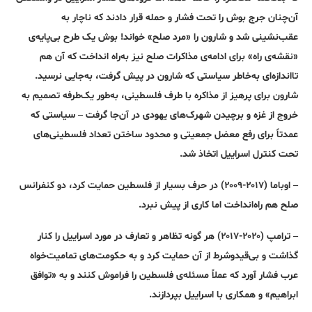
آن‌چنان جرج بوش را تحت فشار و حمله قرار دادند که ناچار به
عقب‌نشینی شد و شارون را «مرد صلح» خواند! بوش یک طرح‌ بی‌پایه‌ی
«نقشه‌ی راه» برای ادامه‌ی مذاکرات صلح نیز به‌راه انداخت که آن هم
تااندازه‌ای به‌خاطر سیاستی که شارون در پیش گرفت، به‌جایی نرسید.
شارون برای پرهیز از مذاکره با طرف فلسطینی، به‌طور یک‌طرفه تصمیم به
خروج از غزه و برچیدن شهرک‌های یهودی در آن‌جا گرفت – سیاستی که
عمدتاً برای رفع معضل جمعیتی و محدود ساختن تعداد فلسطینی‌های
تحت کنترل اسراییل اتخاذ شد.
– اوباما (۲۰۱۷-۲۰۰۹) در حرف بسیار از فلسطین حمایت کرد، دو کنفرانس
صلح هم راه‌انداخت اما کاری از پیش نبرد.
– ترامپ (۲۰۲۰-۲۰۱۷) هر گونه تظاهر و تعارف در مورد اسراییل را کنار
گذاشت و بی‌قید‌و‌شرط از آن حمایت کرد و به حکومت‌های تمامیت‌خواه
عرب فشار آورد که عملاً مسئله‌ی فلسطین را فراموش کنند و به «توافق
ابراهیم» و همکاری با اسراییل بپردازند.