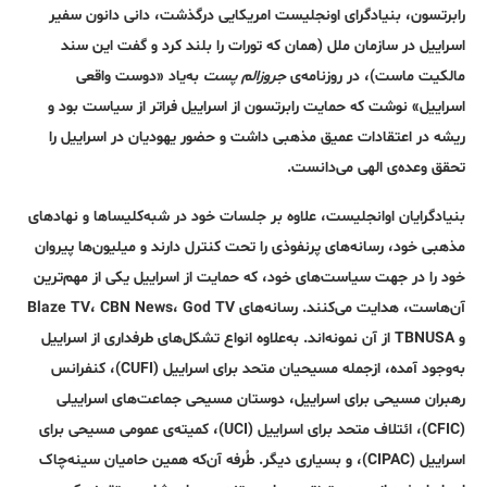
رابرتسون، بنیاد‌گرای اونجلیست امریکایی درگذشت، دانی دانون سفیر
اسراییل در سازمان ملل (همان که تورات را بلند کرد و گفت این سند
مالکیت ماست)، در روزنامه‌ی
جروزالم پست
به‌یاد «دوست واقعی
اسراییل» نوشت که حمایت رابرتسون از اسراییل فراتر از سیاست بود و
ریشه در اعتقادات عمیق مذهبی داشت و حضور یهودیان در اسراییل را
تحقق وعده‌ی الهی می‌دانست.
بنیاد‌گرایان اوانجلیست، علاوه بر جلسات خود در شبه‌کلیساها و نهاد‌های
مذهبی خود، رسانه‌های پرنفوذی را تحت کنترل دارند و میلیون‌ها پیروان
خود را در جهت سیاست‌های خود، که حمایت از اسراییل یکی از مهم‌ترین
آن‌هاست، هدایت می‌کنند. رسانه‌های Blaze TV، CBN News، God TV
و TBNUSA از آن نمونه‌اند. به‌علاوه انواع تشکل‌های طرفداری از اسراییل
به‌وجود آمده، از‌جمله مسیحیان متحد برای اسراییل (CUFI)، کنفرانس
رهبران مسیحی برای اسراییل، دوستان مسیحی جماعت‌های اسراییلی
(CFIC)، ائتلاف متحد برای اسراییل (UCI)، کمیته‌ی عمومی مسیحی برای
اسراییل (CIPAC)، و بسیاری دیگر. طُرفه آن‌که همین حامیان سینه‌چاک