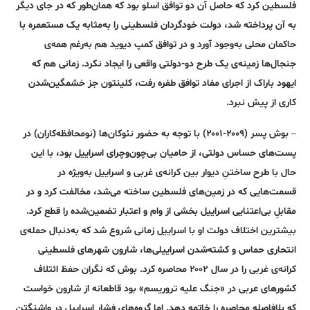
فلسطین کرد که حاصل آن دو توافق اسلو بود که همان‌طور که در جای دیگر
به آن پرداخته شد، دولت خودگردان فلسطینی را به‌مثابه یک مستعمره با
حاکمان محلی به‌وجود آورد و در توافق کمپ دیوید هم به‌رغم همه‌ی
جنجال‌ها زمینه‌ی یک طرح‌ دو-دولتی واقعی را ایجاد نکرد. زمانی هم که
ایهود باراک از اجرای مفاد توافق طفره رفت، کلینتون جز خشمگین‌شدن
کاری از پیش نبرد.
– بوش پسر (۲۰۰۹-۲۰۰۱) با توجه به حضور نئوکان‌ها (نومحافظه‌کاران) در
پست‌های حساس دولتی، از حامیان بی‌چون‌و‌چرای اسراییل بود، با این
حال با طرح ساختنِ دیوار بین کرانه‌ی غربی و اسراییل به‌ویژه در
قسمت‌هایی که در زمین‌های فلسطین ساخته می‌شد، مخالفت کرد و در
مقابلِ بی‌اعتنایی اسراییل بخشی از وام و اعتبار تضمین‌شده را قطع کرد.
بیشترین اختلاف دولت او با اسراییل زمانی شروع شد که به‌دنبال حمله‌ی
انتحاری حماس و کشته‌شدن اسراییلی‌ها، شارون شهرهای فلسطینی
کرانه‌ی غربی را در سال ۲۰۰۲ محاصره کرد. بوش که نگران حفظ ائتلاف
کشورهای عربی در «جنگ علیه تروریسم» بود قاطعانه از شارون خواست
که بلافاصله محاصره را خاتمه دهد. اما گروه‌های فشار اسراییل در واشنگتن