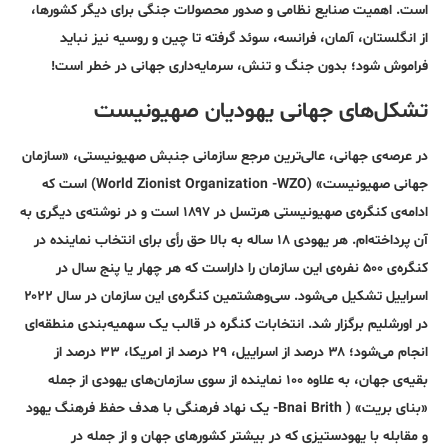
است. اهمیت صنایع نظامی و صدور محصولات جنگی برای دیگر کشورها،
از انگلستان، آلمان، فرانسه، سوئد گرفته تا چین و روسیه نیز نباید
فراموش شود؛ بدون جنگ و تنش، سرمایه‌داری جهانی در خطر است!
تشکل‌های جهانی یهودیان صهیونیست
در عرصه‌ی جهانی، عالی‌ترین مرجع سازمانی جنبش صهیونیستی، «سازمان
جهانی صهیونیست» (World Zionist Organization -WZO) است که
ادامه‌ی کنگره‌ی صهیونیستی هرتسل در ۱۸۹۷ است و در نوشته‌ی دیگری به
آن پرداخته‌ام. هر یهودی ۱۸ ساله به بالا حق رأی برای انتخاب نماینده در
کنگره‌ی ۵۰۰ نفره‌ی این سازمان را داراست که هر چهار یا پنج سال در
اسراییل تشکیل می‌شود. سی‌و‌هشتمین کنگره‌ی این سازمان در سال ۲۰۲۲
در اورشلیم برگزار شد. انتخابات کنگره در قالب یک سهمیه‌بندی منطقه‌ای
انجام می‌شود؛ ۳۸ درصد از اسراییل، ۲۹ درصد از امریکا، ۳۳ درصد از
بقیه‌ی جهان، به علاوه ۱۰۰ نماینده از سوی سازمان‌های یهودی از جمله
«بنای بریت» ( Bnai Brith- یک نهاد فرهنگی با هدف حفظ فرهنگ یهود
و مقابله با یهودستیزی که در بیشتر کشور‌های جهان و از جمله در