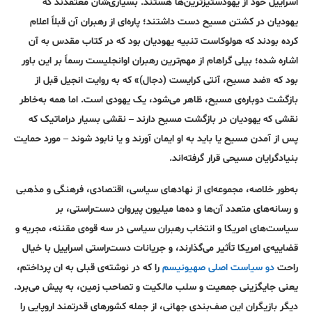
اسراییل خود از یهود‌ستیز‌ترین‌ها هستند. بسیاری‌شان معتقدند که
یهودیان در کشتن مسیح دست داشتند؛ پاره‌ای از رهبران آن قبلاً اعلام
کرده بودند که هولوکاست تنبیه یهودیان بود که در کتاب مقدس به آن
اشاره شده؛ بیلی گراهام از مهم‌ترین رهبران اوانجلیست رسماً بر این باور
بود که «ضد مسیح، آنتی کرایست (دجال)» که به روایت انجیل قبل از
بازگشت دوباره‌ی مسیح، ظاهر می‌شود، یک یهودی است. اما همه به‌خاطر
نقشی که یهودیان در بازگشت مسیح دارند – نقشی بسیار دراماتیک که
پس از آمدن مسیح یا باید به او ایمان آورند و یا نابود شوند – مورد حمایت
بنیاد‌گرایان مسیحی قرار گرفته‌اند.
به‌طور خلاصه، مجموعه‌ای از نهاد‌های سیاسی، اقتصادی، فرهنگی و مذهبی
و رسانه‌های متعدد آن‌ها و ده‌ها میلیون پیروان دست‌راستی، بر
سیاست‌های امریکا و انتخاب رهبران سیاسی در سه قوه‌ی مقننه، مجریه و
قضاییه‌ی امریکا تأثیر می‌گذارند، و جریانات دست‌راستی اسراییل با خیال
راحت
دو سیاست اصلی صهیونیسم
را که در نوشته‌ی قبلی به ان پرداختم،
یعنی جایگزینی جمعیت و سلب مالکیت و تصاحب زمین، به پیش می‌برد.
دیگر بازیگران این صف‌بندی جهانی، از جمله کشورهای قدرتمند اروپایی را