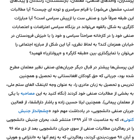
پرستاران، واحد‌های صنعتی، معلمان، بازنشستگان، رانندگان و پیک‌های
اسنپ مشمول می‌شود) با قیام سراسری و توده ای چیست؟ آیا مطالبات
این طبقه صرفاً خرد و صنفی ست یا ازپیش سیاسی است؟ آیا مبارزات
کارگری به شکل بالقوه می‌تواند در بزنگاه سیاسی اعتراضات و اعتصابات
صنفی خود را در کارخانه صراحتاً سیاسی و خود را با خیزش فرودستان در
خیابان همزمان کند؟ به لحاظ نظری، آیا این شکل از مبارزه اجتماعی را
می‌توان با تمایز‌گذاری بین «طبقه کارگر» و «پرولتاریا» فهمید؟
این پرسش‌ها پیشتر در قبال دیگر جریان‌های صنفی نظیر معلمان مطرح
شده بود، جریانی که حق کودکان افغانستانی به تحصیل و همچنین
تدریس و تحصیل به زبان مادری را، به عنوان وجه لاینفک الغای ستم ملی،
به بخشی از مطالبات صنفی خود کردند (نگاه کنید به این
مصاحبه
با یکی
از معلمان پیمانی). همچنین لیلا حسین زاده و یاشار دارالشفا، از فعالین
جریان صنفی دانشجویی، در یادداشت مهم خود «
چشم‌انداز جنبش
کنونی
»، که به مناسبت ۱۶ آذر ۱۳۹۹ منتشر شد، بحران جنبش دانشجویی
را در رها‌کردن مطالبات صنفی از سوی جریان دانشجویی بعد از دی ماه ۹۶
و آبان ۹۸ صورت‌بندی کردند، رهاکردنی که به زعم آنها به «انتزاعی و هویتی