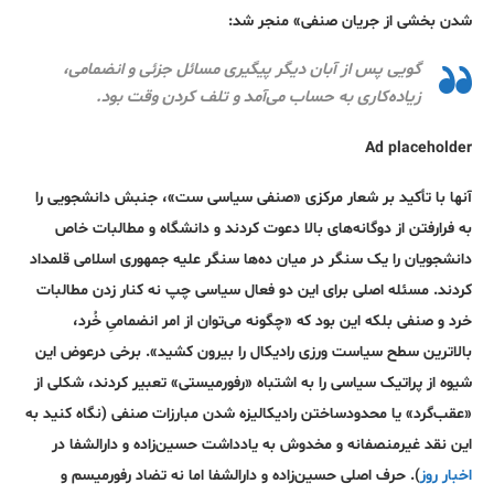
شدن بخشی از جریان صنفی» منجر شد:
گویی پس از آبان دیگر پیگیری مسائل جزئی و انضمامی،
زیاده‌کاری به حساب می‌آمد و تلف کردن وقت بود.
Ad placeholder
آنها با تأکید بر شعار مرکزی «صنفی سیاسی ست»، جنبش دانشجویی را
به فرارفتن از دوگانه‌های بالا دعوت کردند و دانشگاه و مطالبات خاص
دانشجویان را یک سنگر در میان ده‌ها سنگر علیه جمهوری اسلامی قلمداد
کردند. مسئله اصلی برای این دو فعال سیاسی چپ نه کنار زدن مطالبات
خرد و صنفی بلکه این بود که «چگونه می‌توان از امر انضمامیِ خُرد،
بالاترین سطح سیاست ورزی رادیکال را بیرون کشید». برخی درعوض این
شیوه از پراتیک سیاسی را به اشتباه «رفورمیستی» تعبیر کردند، شکلی از
«عقب‌گرد» یا محدود‌ساختن رادیکالیزه شدن مبارزات صنفی (نگاه کنید به
این نقد غیرمنصفانه و مخدوش به یادداشت حسین‌زاده و دارالشفا در
اخبار روز
). حرف اصلی حسین‌زاده و دارالشفا اما نه تضاد رفورمیسم و