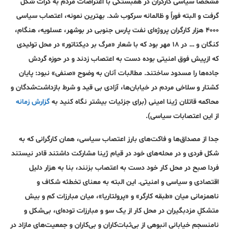
مشخصاً سیاسی کارگران در همبستگی با اعتراضات مردم به کرات شکل
گرفت و البته فوراً و ظالمانه سرکوب شد. بهترین نمونه، اعتصاب سیاسی
۴۰۰۰ هزار کارگران پروژه‌ای نفت پارس جنوبی در بوشهر، عسلویه، هنگام،
کنگان و … در ۱۸ مهر بود که با شعار‌ «مرگ بر دیکتاتور» در محل تولیدی
که ازپیش فوق امنیتی بوده دست به اعتصاب زدند و در حوزه گردش
جاده‌ها را مسدود ساختند. مطالبات آنان به وضوح «صنفی» نبود: پایان
کشتار و سلاخی مردم در خیابان‌ها، آزادی بی قید و شرط بازداشت‌شدگان و
محاکمه قاتلان ژینا امینی (برای جزئیات بیشتر نگاه کنید به
گزارش زمانه
از این اعتصابات سیاسی).
جدا از مصداق‌ها و فاکت‌های بارز اعتصاب سیاسی، همان کارگرانی که به
شکل فردی و در محله‌های خود در قیام ژینا مشارکت داشتند قادر نیستند
فردا صبح در محل کار خود دست به اعتصاب بزنند، بنا به هزار دلیل
اقتصادی و سیاسی و امنیتی. این البته به معنای تخطئه شکاف و
ناهمزمانی میان «طبقه کارگر» و «پرولتاریا»، میان مبارزات کم و بیش
متشکلِ مزدبگیران در محل کار از یک سو و مبارزات توده‌ای، بی‌شکل و
نامنسجم خیابانیِ انبوهی از بی‌ثبات‌کاران و بی‌کاران و جمعیت‌های مازاد در