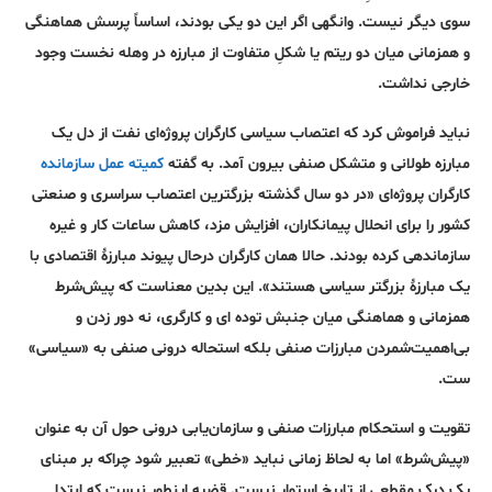
سوی دیگر نیست. وانگهی اگر این دو یکی بودند، اساساً پرسش هماهنگی
و همزمانی میان دو ریتم یا شکلِ متفاوت از مبارزه در وهله نخست وجود
خارجی نداشت.
نباید فراموش کرد که اعتصاب سیاسی کارگران پروژه‌ای نفت از دل یک
مبارزه طولانی و متشکل صنفی بیرون آمد. به گفته
کمیته عمل سازمانده
کارگران پروژه‌ای «در دو سال گذشته بزرگترین اعتصاب سراسری و صنعتی
کشور را برای انحلال پیمانکاران، افزایش مزد، کاهش ساعات کار و غیره
سازماندهی کرده بودند. حالا همان کارگران درحال پیوند مبارزۀ اقتصادی با
یک مبارزۀ بزرگتر سیاسی هستند». این بدین معناست که پیش‌شرط
همزمانی و هماهنگی میان جنبش توده ای و کارگری، نه دور زدن و
بی‌اهمیت‌شمردن مبارزات صنفی بلکه استحاله درونی صنفی به «سیاسی»
ست.
تقویت و استحکام مبارزات صنفی و سازمان‌یابی درونی حول آن به عنوان
«پیش‌شرط» اما به لحاظ زمانی نباید «خطی» تعبیر شود چراکه بر مبنای
یک درک مقطعی از تاریخ استوار نیست. قضیه اینطور نیست که ابتدا