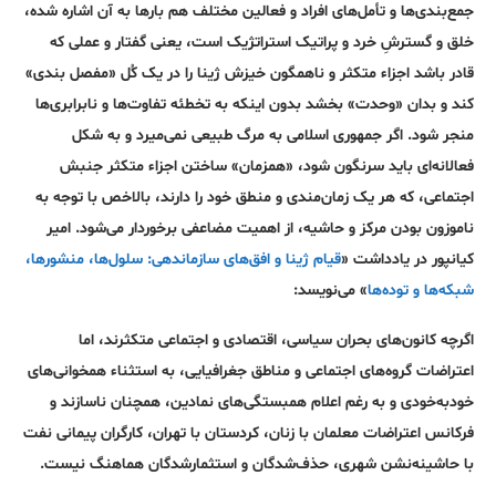
جمع‌بندی‌ها و تأمل‌های افراد و فعالین مختلف هم بارها به آن اشاره شده،
خلق و گسترشِ خرد و پراتیک استراتژیک است، یعنی گفتار و عملی که
قادر باشد اجزاء متکثر و ناهمگون خیزش ژینا را در یک کُل «مفصل بندی»
کند و بدان «وحدت» بخشد بدون اینکه به تخطئه تفاوت‌ها و نابرابری‌ها
منجر شود. اگر جمهوری اسلامی به مرگ طبیعی نمی‌میرد و به شکل
فعالانه‌ای باید سرنگون شود، «همزمان» ساختن اجزاء متکثر جنبش
اجتماعی، که هر یک زمان‌مندی و منطق خود را دارند، بالاخص با توجه به
ناموزون بودن مرکز و حاشیه، از اهمیت مضاعفی برخوردار می‌شود. امیر
کیانپور در یادداشت «
قیام ژینا و افق‌های سازماندهی: سلول‌ها، منشور‌ها،
شبکه‌ها و توده‌ها
» می‌نویسد:
اگرچه کانون‌های بحران سیاسی، اقتصادی و اجتماعی متکثرند، اما
اعتراضات گروه‌های اجتماعی و مناطق جغرافیایی، به استثناء همخوانی‌های
خود‌به‌خودی و به رغم اعلام همبستگی‌های نمادین، همچنان ناسازند و
فرکانس‌ اعتراضات معلمان با زنان، کردستان با تهران، کارگران پیمانی نفت
با حاشینه‌نشن شهری، حذف‌شدگان و استثمارشدگان هماهنگ نیست.