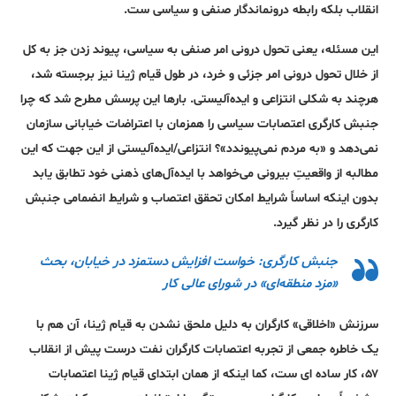
انقلاب بلکه رابطه درونماندگار صنفی و سیاسی ست.
این مسئله، یعنی تحول درونی امر صنفی به سیاسی، پیوند زدن جز به کل
از خلال تحول درونی امر جزئی و خرد، در طول قیام ژینا نیز برجسته شد،
هرچند به شکلی انتزاعی و ایده‌آلیستی. بارها این پرسش مطرح شد که چرا
جنبش کارگری اعتصابات سیاسی را همزمان با اعتراضات خیابانی سازمان
نمی‌دهد و «به مردم نمی‌پیوندد»؟ انتزاعی/ایده‌آلیستی از این جهت که این
مطالبه از واقعیتِ بیرونی می‌خواهد با ایده‌آل‌های ذهنی خود تطابق یابد
بدون اینکه اساساً شرایط امکان تحقق اعتصاب و شرایط انضمامی جنبش
کارگری را در نظر گیرد.
جنبش کارگری: خواست افزایش دستمزد در خیابان، بحث
«مزد منطقه‌ای» در شورای عالی کار
سرزنش «اخلاقی» کارگران به دلیل ملحق نشدن به قیام ژینا، آن هم با
یک خاطره جمعی از تجربه اعتصابات کارگران نفت درست پیش از انقلاب
۵۷، کار ساده ای ست، کما اینکه از همان ابتدای قیام ژینا اعتصابات