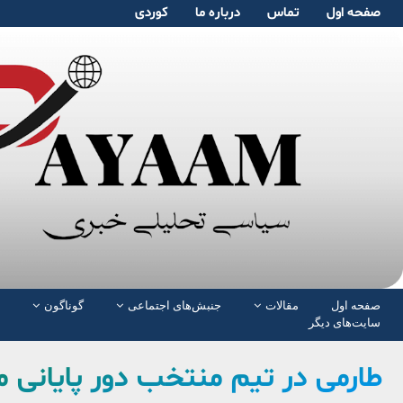
صفحە اول
تماس
دربارە ما
کوردی
صفحە اول
مقالات
جنبش‌های اجتماعی
گوناگون
سایت‌های دیگر
طارمی در تیم منتخب دور پایانی 