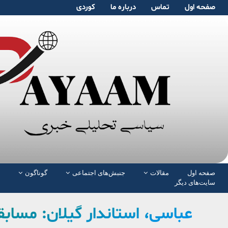
صفحە اول
تماس
دربارە ما
کوردی
صفحە اول
مقالات
جنبش‌های اجتماعی
گوناگون
سایت‌های دیگر
عباسی، استاندار گیلان: مسابقه