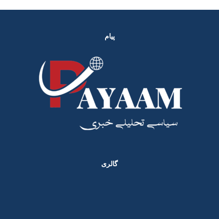
پیام
گالری