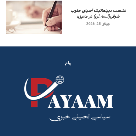
نشست دیپلماتیک آسیای جنوب
شرقی‌(آ.سه.آن) در مانیل!
جولای 25, 2026
پیام