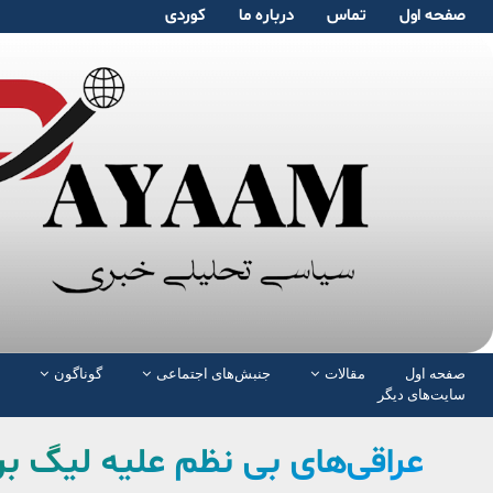
صفحە اول
تماس
دربارە ما
کوردی
صفحە اول
مقالات
جنبش‌های اجتماعی
گوناگون
سایت‌های دیگر
عراقی‌های بی نظم علیه لیگ بر