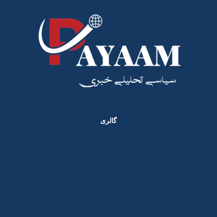
گالری